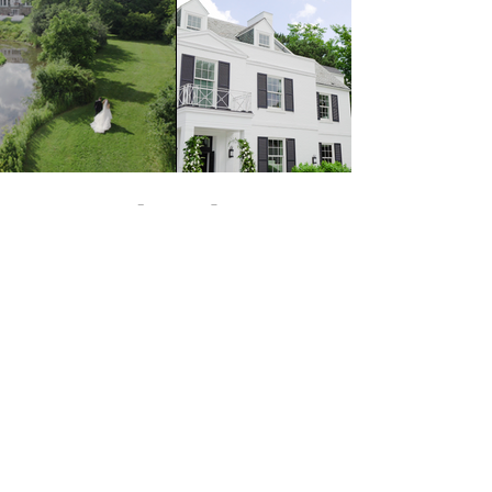
The Film
email: info@heartcraftedfilms.com